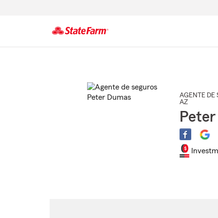
Comienzo
del
contenido
principal
AGENTE DE 
AZ
Pete
Investm