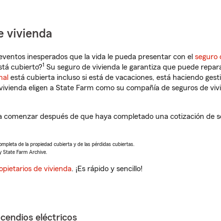
e vivienda
eventos inesperados que la vida le pueda presentar con el
seguro 
1
tá cubierto?
Su seguro de vivienda le garantiza que puede repara
nal
está cubierta incluso si está de vacaciones, está haciendo gest
vivienda eligen a State Farm como su compañía de seguros de viv
 comenzar después de que haya completado una cotización de seg
completa de la propiedad cubierta y de las pérdidas cubiertas.
y State Farm Archive.
opietarios de vivienda
. ¡Es rápido y sencillo!
ncendios eléctricos