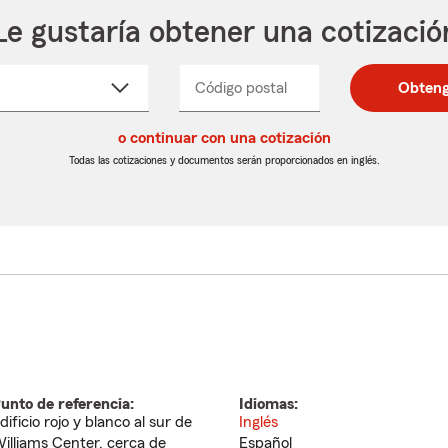
Le gustaría obtener una cotizació
cione
Código postal
Ingresa
Ingresa
Obteng
_____
un
un
re
código
código
cto
o continuar con una cotización
postal
postal
de
de
Todas las cotizaciones y documentos serán proporcionados en inglés.
egable
5
5
dígitos
dígitos
unto de referencia:
Idiomas:
dificio rojo y blanco al sur de
Inglés
illiams Center, cerca de
Español