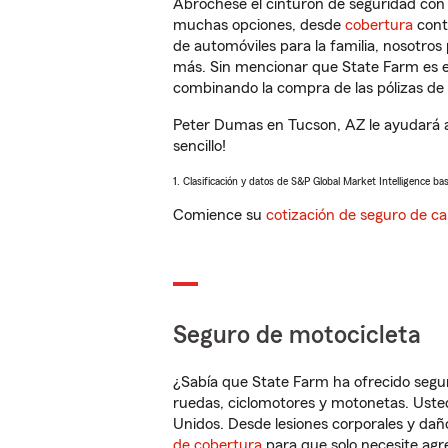
Abróchese el cinturón de seguridad co
muchas opciones, desde
cobertura
con
de automóviles para la familia, nosotro
más. Sin mencionar que State Farm es e
combinando la compra de las pólizas de 
Peter Dumas en Tucson, AZ le ayudará a
sencillo!
1. Clasificación y datos de S&P Global Market Intelligence ba
Comience su
cotización de seguro de ca
Seguro de motocicleta
¿Sabía que State Farm ha ofrecido segu
ruedas, ciclomotores y motonetas. Usted
Unidos. Desde lesiones corporales y dañ
de cobertura
para que solo necesite agre