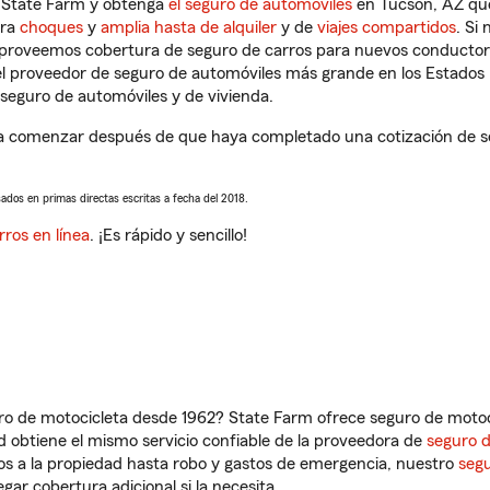
n State Farm y obtenga
el seguro de automóviles
en Tucson, AZ que
tra
choques
y
amplia hasta de alquiler
y de
viajes compartidos
. Si
s proveemos cobertura de seguro de carros para nuevos conductores
l proveedor de seguro de automóviles más grande en los Estados
seguro de automóviles y de vivienda.
 comenzar después de que haya completado una cotización de segu
sados en primas directas escritas a fecha del 2018.
rros en línea
. ¡Es rápido y sencillo!
ro de motocicleta desde 1962? State Farm ofrece seguro de motoci
 obtiene el mismo servicio confiable de la proveedora de
seguro 
os a la propiedad hasta robo y gastos de emergencia, nuestro
segu
gar cobertura adicional si la necesita.