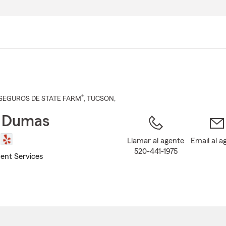
Pasar
al
contenido
principal
®
SEGUROS DE STATE FARM
,
TUCSON
,
r Dumas
Llamar al agente
Email al a
520-441-1975
ent Services