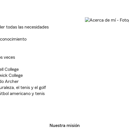
der todas las necesidades
 conocimiento
s veces
ll College
wick College
ado Archer
raleza, el tenis y el golf
útbol americano y tenis
Nuestra misión