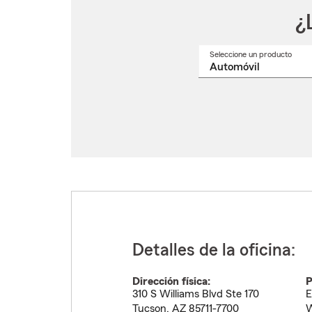
¿
Seleccione un producto
Selec
un
nomb
de
produ
del
menú
despl
Detalles de la oficina:
Dirección física:
P
310 S Williams Blvd Ste 170
E
Tucson
,
AZ
85711-7700
W